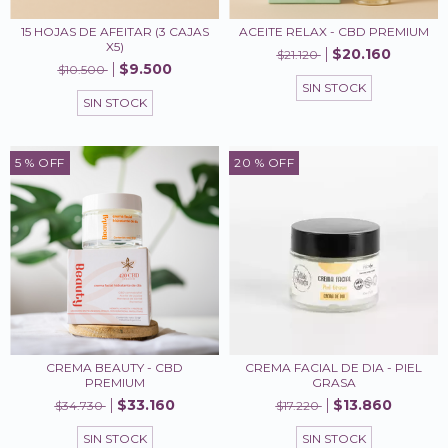
15 HOJAS DE AFEITAR (3 CAJAS
ACEITE RELAX - CBD PREMIUM
X5)
$20.160
$21.120
$9.500
$10.500
SIN STOCK
SIN STOCK
5
% OFF
20
% OFF
CREMA BEAUTY - CBD
CREMA FACIAL DE DIA - PIEL
PREMIUM
GRASA
$33.160
$13.860
$34.730
$17.220
SIN STOCK
SIN STOCK