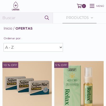
MENÚ
0
PRODUCTOS
Inicio
/
OFERTAS
Ordenar por:
10
% OFF
5
% OFF