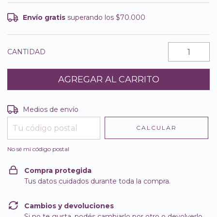
Envío gratis
superando los
$70.000
CANTIDAD
Entregas para el CP:
CAMBIAR CP
Medios de envío
CALCULAR
No sé mi código postal
Compra protegida
Tus datos cuidados durante toda la compra.
Cambios y devoluciones
Si no te gusta, podés cambiarlo por otro o devolverlo.