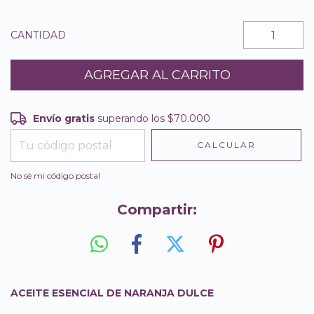
CANTIDAD
Envío gratis
superando los
$70.000
Envío gratis
$70.000
CALCULAR
Entregas para el CP:
CAMBIAR CP
No sé mi código postal
Compartir:
ACEITE ESENCIAL DE NARANJA DULCE