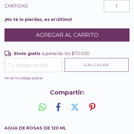
CANTIDAD
¡No te lo pierdas, es el último!
Envío gratis
superando los
$70.000
Envío gratis
$70.000
CALCULAR
Entregas para el CP:
CAMBIAR CP
No sé mi código postal
Compartir:
AGUA DE ROSAS DE 120 ML