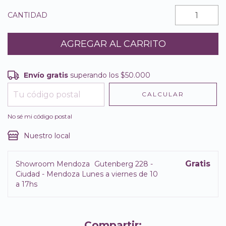
CANTIDAD
Envío gratis
superando los
$50.000
Envío gratis
$50.000
CALCULAR
Entregas para el CP:
CAMBIAR CP
No sé mi código postal
Nuestro local
Gratis
Showroom Mendoza
Gutenberg 228 -
Ciudad - Mendoza Lunes a viernes de 10
a 17hs
Compartir: