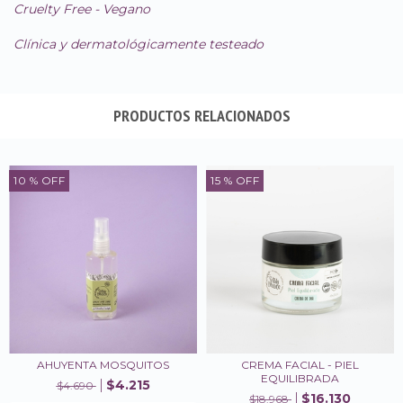
Cruelty Free - Vegano
Clínica y dermatológicamente testeado
PRODUCTOS RELACIONADOS
10
% OFF
15
% OFF
AHUYENTA MOSQUITOS
CREMA FACIAL - PIEL
EQUILIBRADA
$4.215
$4.690
$16.130
$18.968