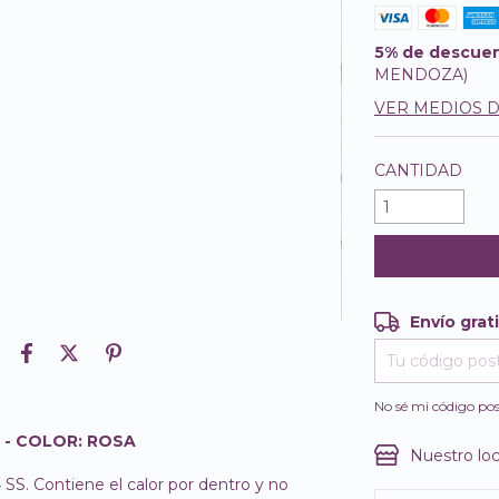
5% de descue
MENDOZA)
VER MEDIOS 
CANTIDAD
Envío grat
Envío gratis
Entregas para e
No sé mi código pos
 - COLOR: ROSA
Nuestro loc
SS. Contiene el calor por dentro y no