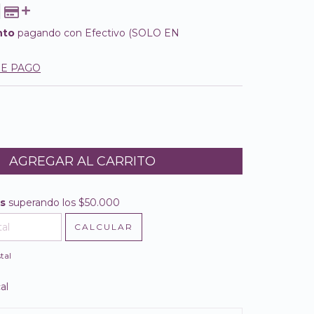
nto
pagando con Efectivo (SOLO EN
DE PAGO
is
superando los
$50.000
$50.000
CALCULAR
l CP:
CAMBIAR CP
tal
al