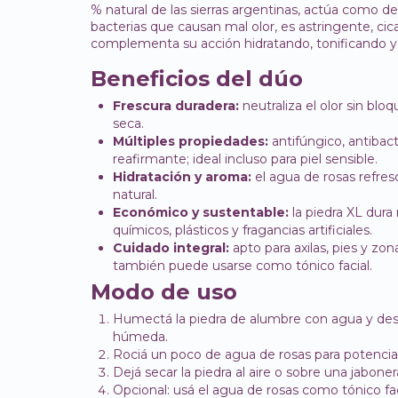
% natural de las sierras argentinas, actúa como de
bacterias que causan mal olor, es astringente, cic
complementa su acción hidratando, tonificando y 
Beneficios del dúo
Frescura duradera:
neutraliza el olor sin bloq
seca.
Múltiples propiedades:
antifúngico, antibact
reafirmante; ideal incluso para piel sensible.
Hidratación y aroma:
el agua de rosas refres
natural.
Económico y sustentable:
la piedra XL dur
químicos, plásticos y fragancias artificiales.
Cuidado integral:
apto para axilas, pies y zo
también puede usarse como tónico facial.
Modo de uso
Humectá la piedra de alumbre con agua y desli
húmeda.
Rociá un poco de agua de rosas para potenciar 
Dejá secar la piedra al aire o sobre una jaboner
Opcional: usá el agua de rosas como tónico fac