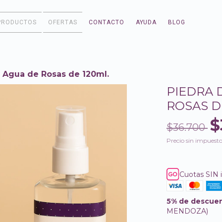
PRODUCTOS
OFERTAS
CONTACTO
AYUDA
BLOG
+ Agua de Rosas de 120ml.
PIEDRA 
ROSAS D
$
$36.700
Precio sin impuest
Cuotas SIN 
5% de descue
MENDOZA)