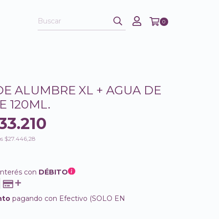
0
DE ALUMBRE XL + AGUA DE
E 120ML.
33.210
os
$27.446,28
interés con
DÉBITO
nto
pagando con Efectivo (SOLO EN