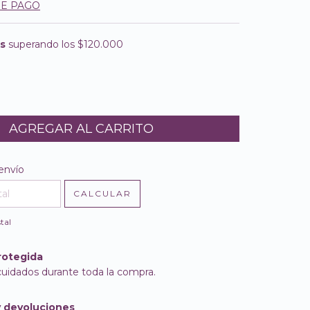
DE PAGO
is
superando los
$120.000
l CP:
CAMBIAR CP
envío
CALCULAR
tal
rotegida
cuidados durante toda la compra.
 devoluciones