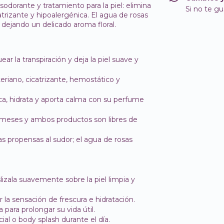
sodorante y tratamiento para la piel: elimina
Si no te gu
atrizante y hipoalergénica. El agua de rosas
dejando un delicado aroma floral.
uear la transpiración y deja la piel suave y
eriano, cicatrizante, hemostático y
ca, hidrata y aporta calma con su perfume
a meses y ambos productos son libres de
nas propensas al sudor; el agua de rosas
zala suavemente sobre la piel limpia y
la sensación de frescura e hidratación.
a para prolongar su vida útil.
ial o body splash durante el día.