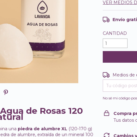
VER MEDIOS 
Envío grat
CANTIDAD
Entregas para e
Medios de 
No sé mi código pos
 Agua de Rosas 120
Compra p
atural
Tus datos 
bina una
piedra de alumbre XL
(120-170 g)
piedra de alumbre, extraída de un mineral 100
Cambios y