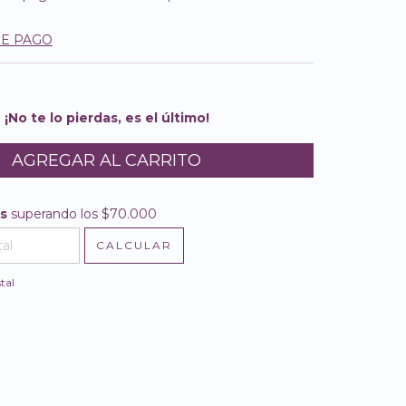
DE PAGO
¡No te lo pierdas, es el último!
is
superando los
$70.000
$70.000
CALCULAR
l CP:
CAMBIAR CP
tal