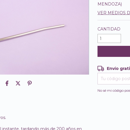
MENDOZA)
VER MEDIOS 
CANTIDAD
Envío grat
Envío gratis
Entregas para e
No sé mi código pos
vos.
el instante, tardando más de 200 años en