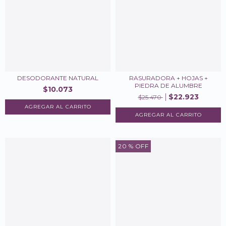
DESODORANTE NATURAL
RASURADORA + HOJAS +
PIEDRA DE ALUMBRE
$10.073
$22.923
$25.470
AGREGAR AL CARRITO
20
% OFF