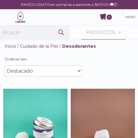
ENVÍOS GRATIS en compras superiores a $41000 🚚📦
MENÚ
0
PRODUCTOS
Inicio
/
Cuidado de la Piel
/
Desodorantes
Ordenar por: