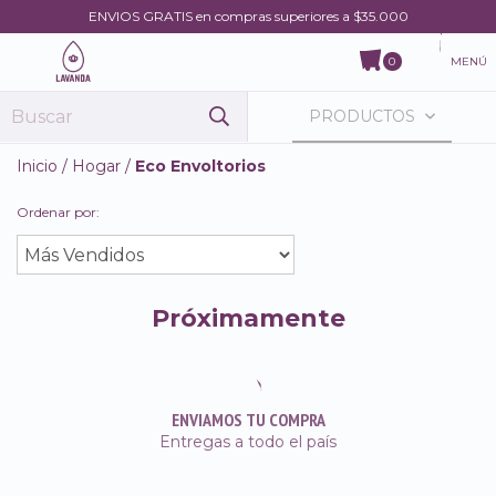
ENVIOS GRATIS en compras superiores a $35.000
MENÚ
0
PRODUCTOS
Inicio
/
Hogar
/
Eco Envoltorios
Ordenar por:
Próximamente
ENVIAMOS TU COMPRA
Entregas a todo el país