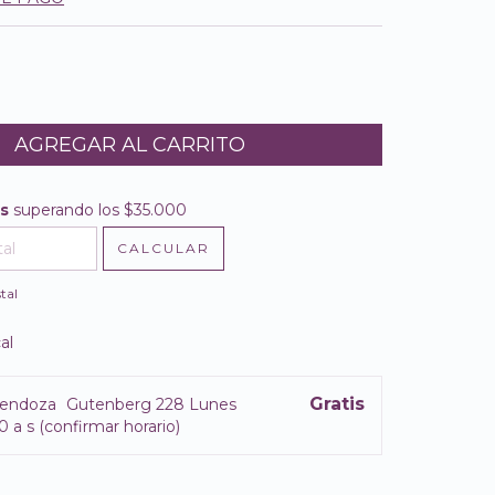
is
superando los
$35.000
$35.000
CALCULAR
l CP:
CAMBIAR CP
tal
al
Gratis
endoza
Gutenberg 228 Lunes
0 a s (confirmar horario)