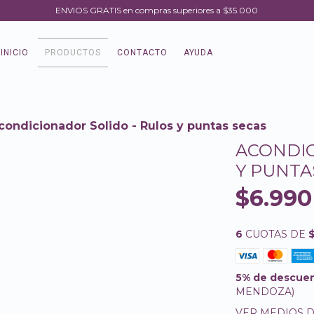
ENVIOS GRATIS en compras superiores a $35.000
INICIO
PRODUCTOS
CONTACTO
AYUDA
condicionador Solido - Rulos y puntas secas
ACONDIC
Y PUNTA
$6.990
6
CUOTAS DE
$
5% de descue
MENDOZA)
VER MEDIOS 