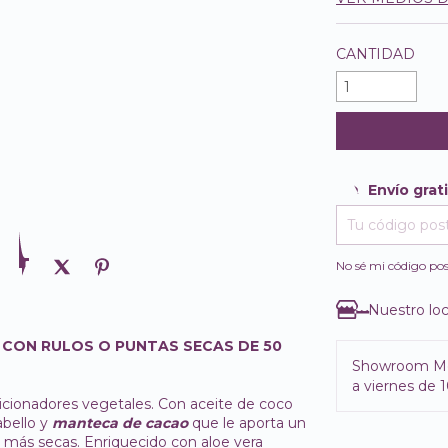
CANTIDAD
Envío grat
Envío gratis
Entregas para e
No sé mi código pos
Nuestro loc
CON RULOS O PUNTAS SECAS DE 50
Showroom M
a viernes de 1
dicionadores vegetales. Con aceite de coco
abello y
manteca de cacao
que le aporta un
as más secas. Enriquecido con aloe vera