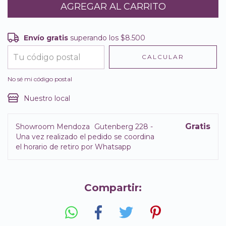
Envío gratis
superando los
$8.500
Envío gratis
$8.500
CALCULAR
Entregas para el CP:
CAMBIAR CP
No sé mi código postal
Nuestro local
Gratis
Showroom Mendoza
Gutenberg 228 -
Una vez realizado el pedido se coordina
el horario de retiro por Whatsapp
Compartir: