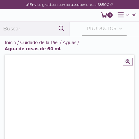
🌱Envios gratis en compras superiores a $8500🌱
MENÚ
0
PRODUCTOS
Inicio
/
Cuidado de la Piel
/
Aguas
/
Agua de rosas de 60 ml.