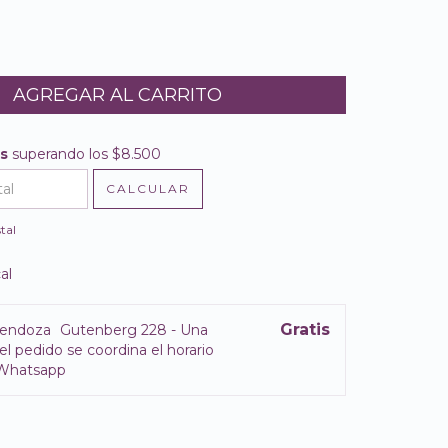
is
superando los
$8.500
$8.500
CALCULAR
l CP:
CAMBIAR CP
tal
al
Gratis
endoza
Gutenberg 228 - Una
el pedido se coordina el horario
 Whatsapp