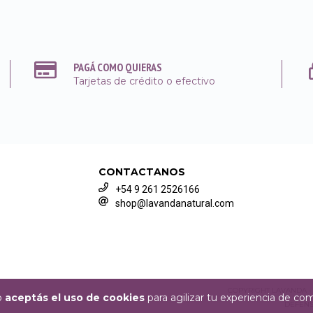
PAGÁ COMO QUIERAS
Tarjetas de crédito o efectivo
CONTACTANOS
+54 9 261 2526166
shop@lavandanatural.com
COPYRIGHT LAVANDA - 
io
aceptás el uso de cookies
para agilizar tu experiencia de co
DEFENS