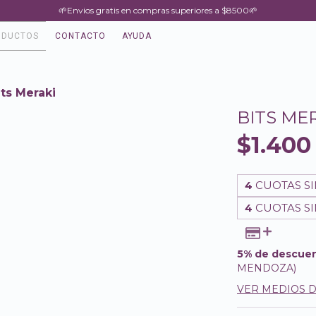
🌱Envios gratis en compras superiores a $8500🌱
ODUCTOS
CONTACTO
AYUDA
its Meraki
BITS ME
$1.400
4
CUOTAS SI
4
CUOTAS SI
5% de descue
MENDOZA)
VER MEDIOS 