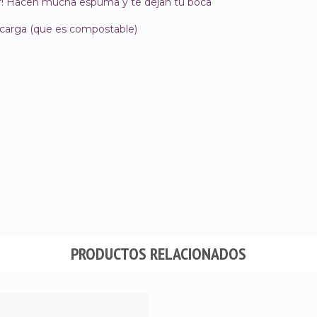
reir! Hacen mucha espuma y te dejan tu boca
ecarga (que es compostable)
PRODUCTOS RELACIONADOS