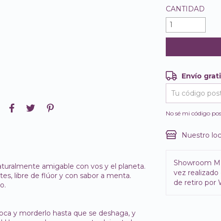
CANTIDAD
Envío grat
Envío gratis
Entregas para e
No sé mi código pos
Nuestro loc
Showroom M
turalmente amigable con vos y el planeta.
vez realizado 
es, libre de flúor y con sabor a menta.
de retiro por
o.
boca y morderlo hasta que se deshaga, y