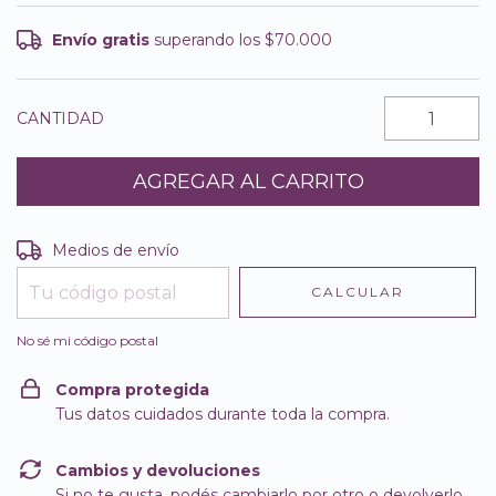
Envío gratis
superando los
$70.000
CANTIDAD
Entregas para el CP:
CAMBIAR CP
Medios de envío
CALCULAR
No sé mi código postal
Compra protegida
Tus datos cuidados durante toda la compra.
Cambios y devoluciones
Si no te gusta, podés cambiarlo por otro o devolverlo.