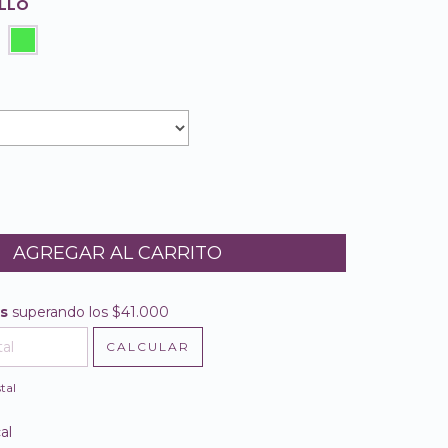
LLO
is
superando los
$41.000
$41.000
CALCULAR
l CP:
CAMBIAR CP
tal
al