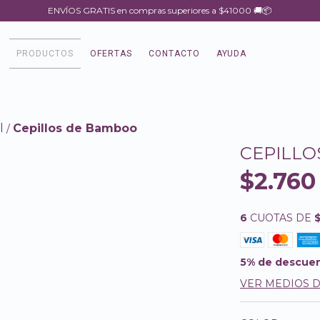
ENVÍOS GRATIS en compras superiores a $41000 🚚📦
PRODUCTOS
OFERTAS
CONTACTO
AYUDA
l
Cepillos de Bamboo
/
CEPILLO
$2.760
6
CUOTAS DE
5% de descue
VER MEDIOS 