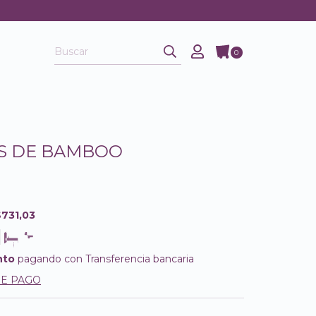
0
S DE BAMBOO
$731,03
nto
pagando con Transferencia bancaria
DE PAGO