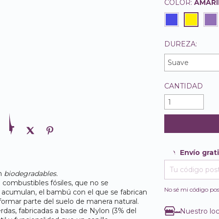
COLOR:
AMARI
DUREZA:
CANTIDAD
Envío grat
Envío gratis
on
biodegradables.
Entregas para e
e combustibles fósiles, que no se
No sé mi código pos
 acumulan, el bambú con el que se fabrican
 formar parte del suelo de manera natural.
das, fabricadas a base de Nylon (3% del
Nuestro loc