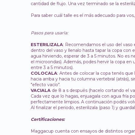
cantidad de flujo. Una vez terminado se la esteril
Para saber cuál talle es el más adecuado para vos,
Pasos para usarla:
ESTERILIZALA
: Recomendamos el uso del vaso es
dentro del vaso y llenalo hasta tapar la copa con e
agua hirviendo, esperar de 3 a 5 minutos. No es 
el microondas). Además, podes hervir la copa en 
entre 3 a 5 minutos).
COLOCALA
: Antes de colocar la copa tenés que 
hacia arriba y hacia tu columna vertebral (atrás), 
"efecto vacío".
VACIALA
de 8 a s después (hacelo cortando el vac
Cada vez que lo hagas, enjuagala con agua fría po
perfectamente limpios. A continuación podés volve
Al finalizar el periodo, esterilizala (paso 1) y guard
Certificaciones:
Maggacup cuenta con ensayos de distintos organi