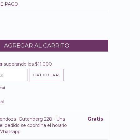
DE PAGO
is
superando los
$11.000
$11.000
CALCULAR
l CP:
CAMBIAR CP
tal
al
Gratis
endoza
Gutenberg 228 - Una
el pedido se coordina el horario
 Whatsapp