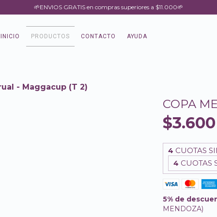
🌱ENVIOS GRATIS en compras superiores a $11.000🌱
INICIO
PRODUCTOS
CONTACTO
AYUDA
ual - Maggacup (T 2)
COPA ME
$3.600
4
CUOTAS SI
4
CUOTAS S
5% de descue
MENDOZA)