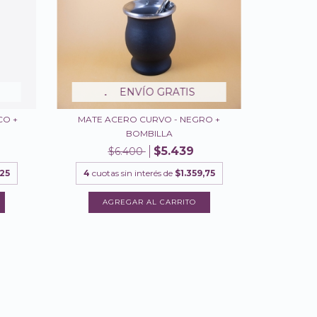
ENVÍO GRATIS
CO +
MATE ACERO CURVO - NEGRO +
BOMBILLA
$5.439
$6.400
,25
4
cuotas sin interés de
$1.359,75