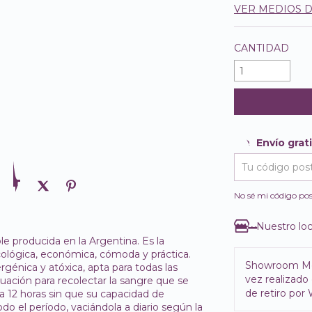
VER MEDIOS 
CANTIDAD
Envío grat
Envío gratis
Entregas para e
No sé mi código pos
Nuestro loc
e producida en la Argentina. Es la
 ecológica, económica, cómoda y práctica.
Showroom M
rgénica y atóxica, apta para todas las
vez realizado 
uación para recolectar la sangre que se
de retiro por
a 12 horas sin que su capacidad de
do el período, vaciándola a diario según la