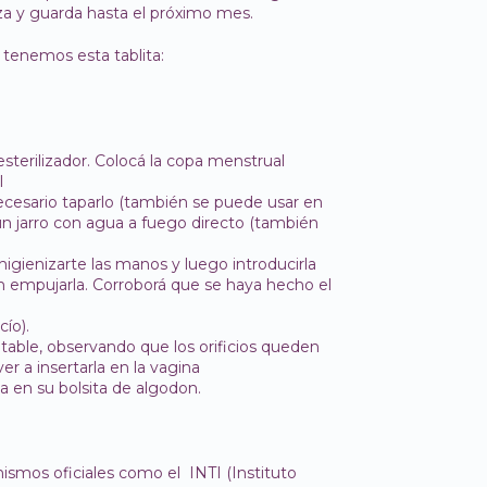
iza y guarda hasta el próximo mes.
 tenemos esta tablita:
terilizador. Colocá la copa menstrual
l
necesario taparlo (también se puede usar en
un jarro con agua a fuego directo (también
higienizarte las manos y luego introducirla
sin empujarla. Corroborá que se haya hecho el
ío).
table, observando que los orificios queden
r a insertarla en la vagina
ala en su bolsita de algodon.
smos oficiales como el INTI (Instituto