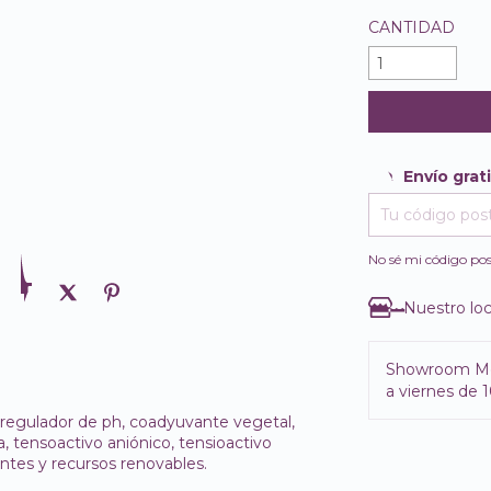
CANTIDAD
Envío grat
Envío gratis
Entregas para e
No sé mi código pos
Nuestro loc
Showroom M
a viernes de 1
 regulador de ph, coadyuvante vegetal,
, tensoactivo aniónico, tensioactivo
ntes y recursos renovables.