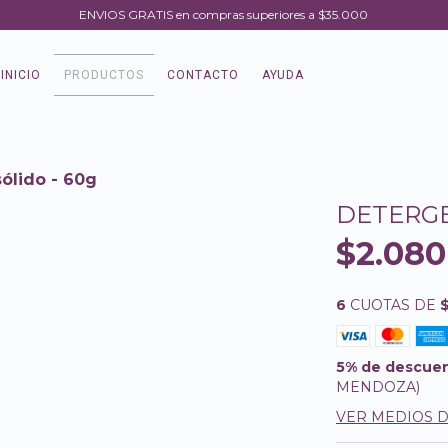
ENVIOS GRATIS en compras superiores a $35.000
INICIO
PRODUCTOS
CONTACTO
AYUDA
ólido - 60g
DETERGE
$2.080
6
CUOTAS DE
5% de descue
MENDOZA)
VER MEDIOS 