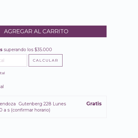
is
superando los
$35.000
$35.000
CALCULAR
l CP:
CAMBIAR CP
tal
al
Gratis
endoza
Gutenberg 228 Lunes
0 a s (confirmar horario)