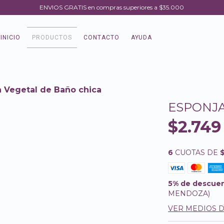
ENVIOS GRATIS en compras superiores a $35.000
INICIO
PRODUCTOS
CONTACTO
AYUDA
a Vegetal de Baño chica
ESPONJA
$2.749
6
CUOTAS DE
5% de descue
MENDOZA)
VER MEDIOS 