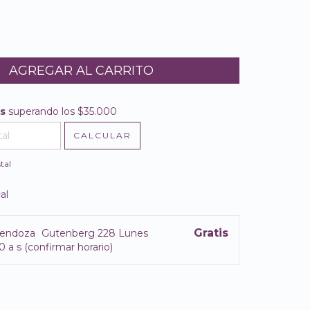
is
superando los
$35.000
$35.000
CALCULAR
l CP:
CAMBIAR CP
tal
al
Gratis
endoza
Gutenberg 228 Lunes
0 a s (confirmar horario)