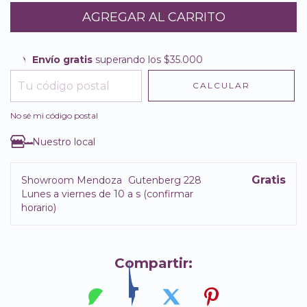
Envío gratis
superando los
$35.000
Envío gratis
$35.000
CALCULAR
Entregas para el CP:
CAMBIAR CP
No sé mi código postal
Nuestro local
Gratis
Showroom Mendoza
Gutenberg 228
Lunes a viernes de 10 a s (confirmar
horario)
Compartir: