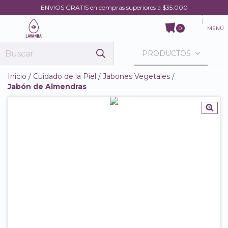
ENVIOS GRATIS en compras superiores a $35.000
MENÚ
0
PRODUCTOS
Inicio
/
Cuidado de la Piel
/
Jabones Vegetales
/
Jabón de Almendras