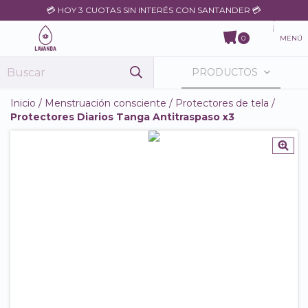
💳 HOY 3 CUOTAS SIN INTERÉS CON SANTANDER 💳
MENÚ
0
PRODUCTOS
Inicio
/
Menstruación consciente
/
Protectores de tela
/
Protectores Diarios Tanga Antitraspaso x3