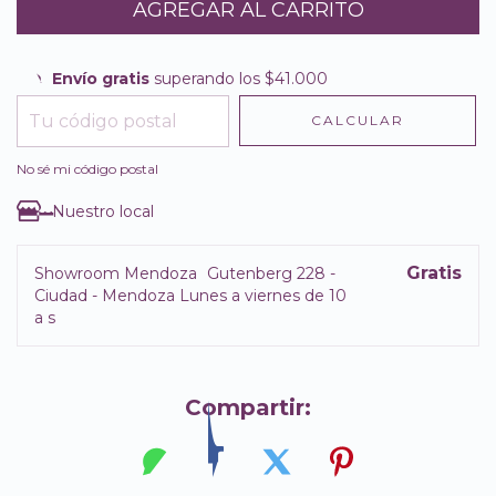
Envío gratis
superando los
$41.000
Envío gratis
$41.000
CALCULAR
Entregas para el CP:
CAMBIAR CP
No sé mi código postal
Nuestro local
Gratis
Showroom Mendoza
Gutenberg 228 -
Ciudad - Mendoza Lunes a viernes de 10
a s
Compartir: