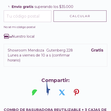
Envío gratis
superando los
$35.000
Envío gratis
$35.000
CALCULAR
Entregas para el CP:
CAMBIAR CP
No sé mi código postal
Nuestro local
Gratis
Showroom Mendoza
Gutenberg 228
Lunes a viernes de 10 a s (confirmar
horario)
Compartir:
COMBO DE RASURADORA REUTILIZABLE + 3 CAJAS DE