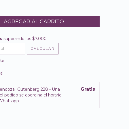
is
superando los
$7.000
$7.000
CALCULAR
l CP:
CAMBIAR CP
tal
al
Gratis
endoza
Gutenberg 228 - Una
el pedido se coordina el horario
 Whatsapp