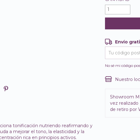
Envío grat
Envío gratis
Entregas para e
No sé mi código pos
Nuestro loc
Showroom M
vez realizado 
de retiro por
rciona tonificación nutriendo reafirmando y
a a mejorar el tono, la elasticidad y la
centración rica en principios activos.