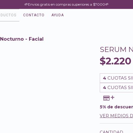
🌱Envios gratis en compras superiores a $7000🌱
ODUCTOS
CONTACTO
AYUDA
Nocturno - Facial
SERUM N
$2.220
4
CUOTAS SI
4
CUOTAS SI
5% de descue
VER MEDIOS 
CANTIDAD