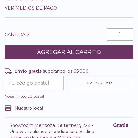
VER MEDIOS DE PAGO
CANTIDAD
Envío gratis
superando los
$5.000
Envío gratis
$5.000
CALCULAR
Entregas para el CP:
CAMBIAR CP
No sé mi código postal
Nuestro local
Gratis
Showroom Mendoza
Gutenberg 228 -
Una vez realizado el pedido se coordina
el horario de retiro por Whatsapp