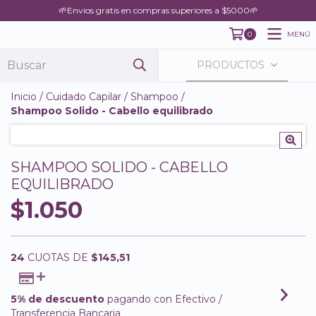
🌱Envios gratis en compras superiores a $5000🌱
MENÚ
0
PRODUCTOS
Inicio
/
Cuidado Capilar
/
Shampoo
/
Shampoo Solido - Cabello equilibrado
SHAMPOO SOLIDO - CABELLO
EQUILIBRADO
$1.050
24
CUOTAS DE
$145,51
5% de descuento
pagando con Efectivo /
Transferencia Bancaria