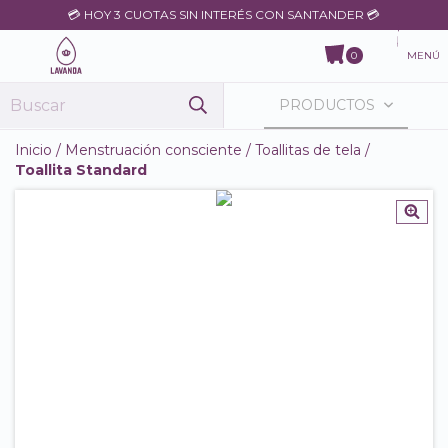
💳 HOY 3 CUOTAS SIN INTERÉS CON SANTANDER 💳
MENÚ
0
PRODUCTOS
Inicio
/
Menstruación consciente
/
Toallitas de tela
/
Toallita Standard