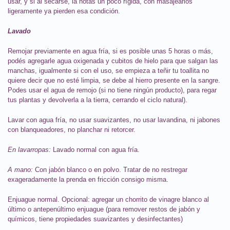
usar, y si al secarse, la notas un poco rígida, con masajearlos
ligeramente ya pierden esa condición.
Lavado
Remojar previamente en agua fría, si es posible unas 5 horas o más,
podés agregarle agua oxigenada y cubitos de hielo para que salgan las
manchas, igualmente si con el uso, se empieza a teñir tu toallita no
quiere decir que no esté limpia, se debe al hierro presente en la sangre.
Podes usar el agua de remojo (si no tiene ningún producto), para regar
tus plantas y devolverla a la tierra, cerrando el ciclo natural).
Lavar con agua fría, no usar suavizantes, no usar lavandina, ni jabones
con blanqueadores, no planchar ni retorcer.
En lavarropas:
Lavado normal con agua fría.
A mano:
Con jabón blanco o en polvo. Tratar de no restregar
exageradamente la prenda en fricción consigo misma.
Enjuague normal. Opcional: agregar un chorrito de vinagre blanco al
último o antepenúltimo enjuague (para remover restos de jabón y
químicos, tiene propiedades suavizantes y desinfectantes)