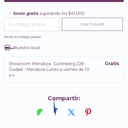
Envío gratis
superando los
$41.000
Envío gratis
$41.000
CALCULAR
Entregas para el CP:
CAMBIAR CP
No sé mi código postal
Nuestro local
Gratis
Showroom Mendoza
Gutenberg 228 -
Ciudad - Mendoza Lunes a viernes de 10
a s
Compartir: