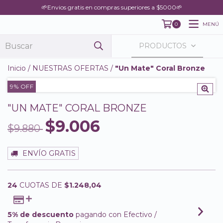
🌱Envios gratis en compras superiores a $5000🌱
MENÚ
0
PRODUCTOS
Inicio
/
NUESTRAS OFERTAS
/
"Un Mate" Coral Bronze
9
% OFF
"UN MATE" CORAL BRONZE
$9.006
$9.880
ENVÍO GRATIS
24
CUOTAS DE
$1.248,04
5% de descuento
pagando con Efectivo /