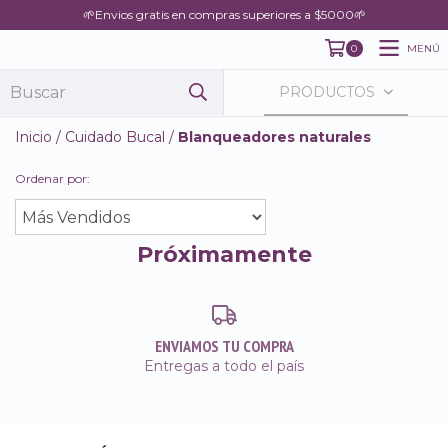
🌱Envios gratis en compras superiores a $5000🌱
MENÚ
0
PRODUCTOS
Inicio
/
Cuidado Bucal
/
Blanqueadores naturales
Ordenar por:
Próximamente
ENVIAMOS TU COMPRA
Entregas a todo el país