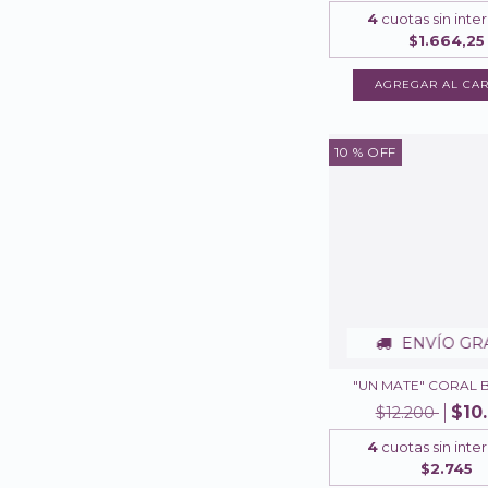
4
cuotas sin inte
$1.664,25
10
% OFF
ENVÍO GR
"UN MATE" CORAL
$10
$12.200
4
cuotas sin inte
$2.745