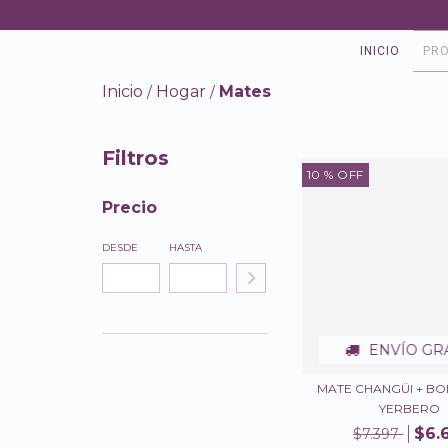
INICIO
PR
Inicio
Hogar
Mates
/
/
Filtros
10
% OFF
Precio
DESDE
HASTA
ENVÍO GR
MATE CHANGÜI + BO
YERBERO
$6.
$7.397