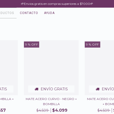
🌱Envios gratis en compras superiores a $7000🌱
ODUCTOS
CONTACTO
AYUDA
9
% OFF
9
% OFF
ATIS
ENVÍO GRATIS
ENVÍO
MBILLA +
MATE ACERO CURVO - NEGRO +
MATE ACERO CU
BOMBILLA
+ BOM
657
$4.099
$4.509
$4.509