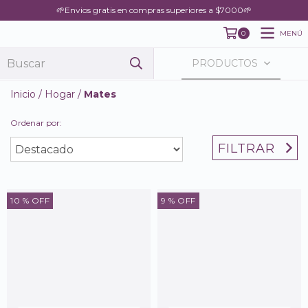
🌱Envios gratis en compras superiores a $7000🌱
MENÚ
0
PRODUCTOS
Inicio
/
Hogar
/
Mates
Ordenar por:
FILTRAR
10
% OFF
9
% OFF