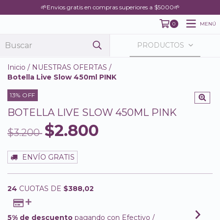
🌱Envios gratis en compras superiores a $5000🌱
MENÚ
0
PRODUCTOS
Inicio
/
NUESTRAS OFERTAS
/
Botella Live Slow 450ml PINK
13
% OFF
BOTELLA LIVE SLOW 450ML PINK
$2.800
$3.200
ENVÍO GRATIS
24
CUOTAS DE
$388,02
5% de descuento
pagando con Efectivo /