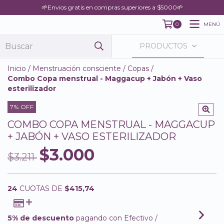
🌱Envios gratis en compras superiores a $5000🌱
MENÚ
0
PRODUCTOS
Inicio
/
Menstruación consciente
/
Copas
/
Combo Copa menstrual - Maggacup + Jabón + Vaso
esterilizador
7
% OFF
COMBO COPA MENSTRUAL - MAGGACUP
+ JABÓN + VASO ESTERILIZADOR
$3.000
$3.211
24
CUOTAS DE
$415,74
5% de descuento
pagando con Efectivo /