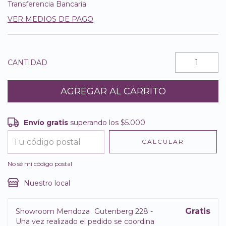
Transferencia Bancaria
VER MEDIOS DE PAGO
CANTIDAD
Envío gratis
superando los
$5.000
Envío gratis
$5.000
CALCULAR
Entregas para el CP:
CAMBIAR CP
No sé mi código postal
Nuestro local
Gratis
Showroom Mendoza
Gutenberg 228 -
Una vez realizado el pedido se coordina