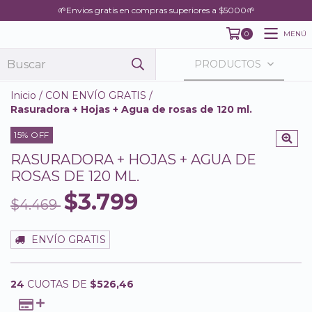
🌱Envios gratis en compras superiores a $5000🌱
MENÚ
0
PRODUCTOS
Inicio
/
CON ENVÍO GRATIS
/
Rasuradora + Hojas + Agua de rosas de 120 ml.
15
% OFF
RASURADORA + HOJAS + AGUA DE
ROSAS DE 120 ML.
$3.799
$4.469
ENVÍO GRATIS
24
CUOTAS DE
$526,46