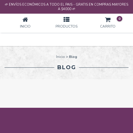
🌱 ENVÍOS ECONÓMICOS A TODO EL PAIS - GRATIS EN COMPRAS MAYORES
BLOG
A $4000 🌱
0
INICIO
PRODUCTOS
CARRITO
Inicio
>
Blog
BLOG