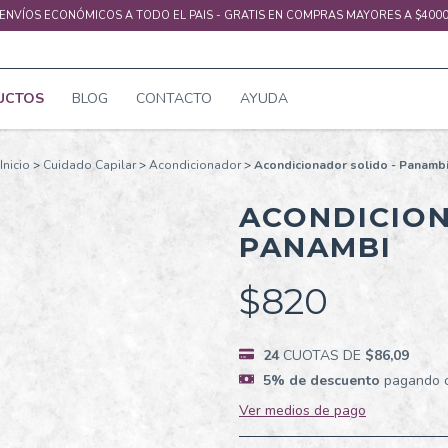
 ENVÍOS ECONÓMICOS A TODO EL PAIS - GRATIS EN COMPRAS MAYORES A $4000
UCTOS
BLOG
CONTACTO
AYUDA
Inicio
>
Cuidado Capilar
>
Acondicionador
>
Acondicionador solido - Panamb
ACONDICION
PANAMBI
$820
24
CUOTAS DE
$86,09
5% de descuento
pagando co
Ver medios de pago