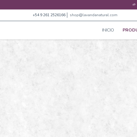
🌱
+54 9 261 2526166
shop@lavandanatural.com
INICIO
PROD