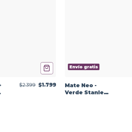
Envío gratis
$2.399
$1.799
+
Mate Neo -
Verde Stanley
+ Bombilla