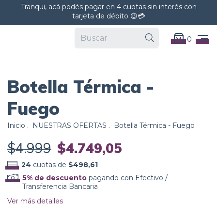
Tranqui, acá podés pagar en 4 cuotas sin interés con
tarjeta de débito 😉💳
5
% OFF
0
Envío gratis
1
/
6
Botella Térmica -
Fuego
Inicio
.
NUESTRAS OFERTAS
.
Botella Térmica - Fuego
$4.999
$4.749,05
24
cuotas de
$498,61
5% de descuento
pagando con Efectivo /
Transferencia Bancaria
Ver más detalles