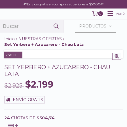
🌱Envios gratis en compras superiores a $5000🌱
MENÚ
0
PRODUCTOS
Inicio
/
NUESTRAS OFERTAS
/
Set Yerbero + Azucarero - Chau Lata
25
% OFF
SET YERBERO + AZUCARERO - CHAU
LATA
$2.199
$2.925
ENVÍO GRATIS
24
CUOTAS DE
$304,74