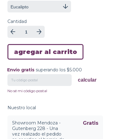
Cantidad
Envío gratis
superando los
$5.000
Envío gratis
superando los
$5.000
calcular
No sé mi código postal
Nuestro local
Showroom Mendoza -
Gratis
Gutenberg 228 - Una
vez realizado el pedido