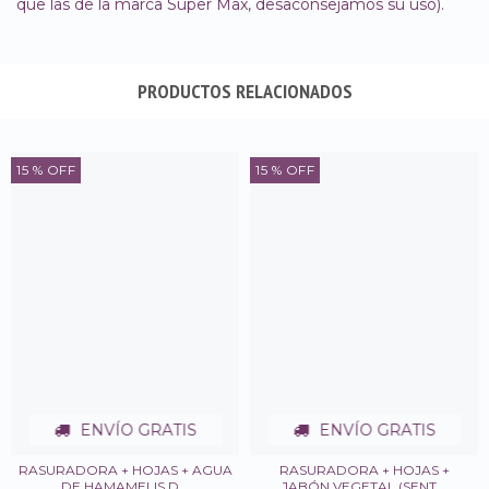
que las de la marca Super Max, desaconsejamos su uso).
PRODUCTOS RELACIONADOS
15
% OFF
15
% OFF
ENVÍO GRATIS
ENVÍO GRATIS
RASURADORA + HOJAS + AGUA
RASURADORA + HOJAS +
DE HAMAMELIS D...
JABÓN VEGETAL (SENT...