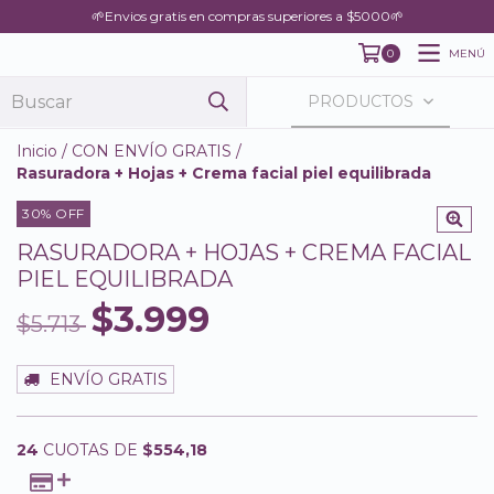
🌱Envios gratis en compras superiores a $5000🌱
MENÚ
0
PRODUCTOS
Inicio
/
CON ENVÍO GRATIS
/
Rasuradora + Hojas + Crema facial piel equilibrada
30
% OFF
RASURADORA + HOJAS + CREMA FACIAL
PIEL EQUILIBRADA
$3.999
$5.713
ENVÍO GRATIS
24
CUOTAS DE
$554,18